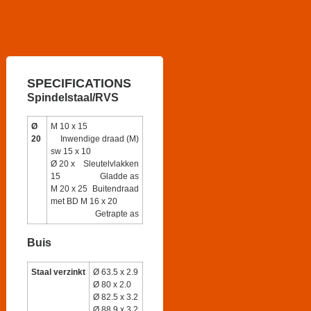
SPECIFICATIONS
Spindelstaal/RVS
Ø
M 10 x 15
20
Inwendige draad (M)
sw 15 x 10
Ø 20 x
Sleutelvlakken
15
Gladde as
M 20 x 25
Buitendraad
met BD M 16 x 20
Getrapte as
Buis
Staal verzinkt
Ø 63.5 x 2.9
Ø 80 x 2.0
Ø 82.5 x 3.2
Ø 88.9 x 3.2