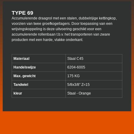
TYPE 69
Accumulerende draagrol met een stalen, dubbelrijige kettingkop,
voorzien van twee groefkogellagers. Door toepassing van een
wrijvingskoppeling is deze uitvoering geschikt voor een
accumulerende rollenbaan t.b.v. het transporteren van zware
producten met een harde, vlakke onderkant.
Materiaal
Staal C45
Handelswijze
6204-6005
Max. gewicht
175 KG
Tandwiel
5/8x3/8” Z=15
kleur
Staal - Orange