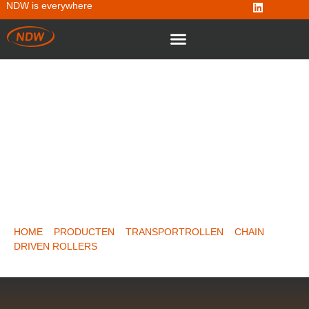
NDW is everywhere
CHAIN DRIVEN ROLLER TYPE 69
HOME
»
PRODUCTEN
»
TRANSPORTROLLEN
»
CHAIN
DRIVEN ROLLERS
»
CHAIN DRIVEN ROLLER TYPE 69