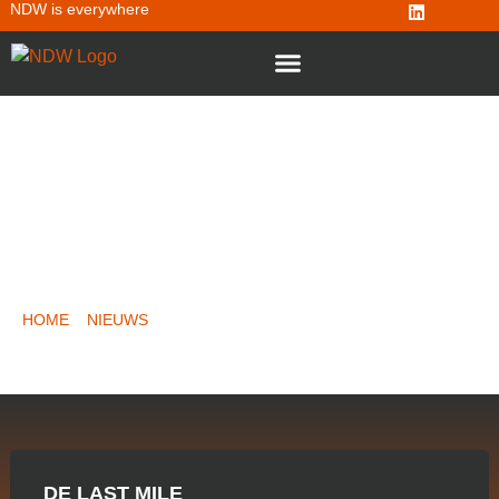
NDW is everywhere
PRECISIE OP HET MOMENT DAT
HET TELT
HOME
»
NIEUWS
»
PRECISIE OP HET MOMENT DAT HET
TELT
DE LAST MILE