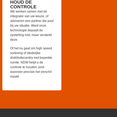
HOUD DE
CONTROLE
We werken samen met de
integrator van uw keuze, of
adviseren een partner die past
bij uw situatie. Want onze
technologie bepaalt de
opstelling niet, maar versterkt
deze.
Of het nu gaat om high speed
sortering of stedelijke
distributiecentra met beperkte
ruimte: NDW helpt u de
controle te houden, juist
wanneer precisie het verschil
maakt.