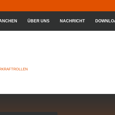
ANCHEN
ÜBER UNS
NACHRICHT
DOWNLO
ROLLER TYPE
RKRAFTROLLEN
»
GRAVITY ROLLER TYPE 25