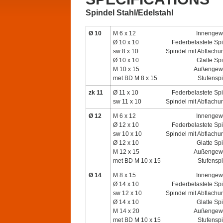
Spindel Stahl/Edelstahl
Ø 10
M 6 x 12
Innengew
Ø 10 x 10
Federbelastete Sp
sw 8 x 10
Spindel mit Abflach
Ø 10 x 10
Glatte Sp
M 10 x 15
Außengew
met BD M 8 x 15
Stufensp
zk 11
Ø 11 x 10
Federbelastete Sp
sw 11 x 10
Spindel mit Abflach
Ø 12
M 6 x 12
Innengew
Ø 12 x 10
Federbelastete Sp
sw 10 x 10
Spindel mit Abflach
Ø 12 x 10
Glatte Sp
M 12 x 15
Außengew
met BD M 10 x 15
Stufensp
Ø 14
M 8 x 15
Innengew
Ø 14 x 10
Federbelastete Sp
sw 12 x 10
Spindel mit Abflach
Ø 14 x 10
Glatte Sp
M 14 x 20
Außengew
met BD M 10 x 15
Stufensp