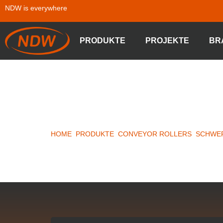
NDW is everywhere
PRODUKTE
PROJEKTE
BR
GRAVITY 
HOME
»
PRODUKTE
»
CONVEYOR ROLLERS
»
SCHWE