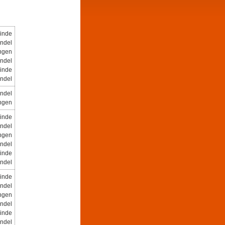
inde
indel
ungen
indel
inde
indel
indel
ungen
inde
indel
ungen
indel
inde
indel
inde
indel
ungen
indel
inde
indel