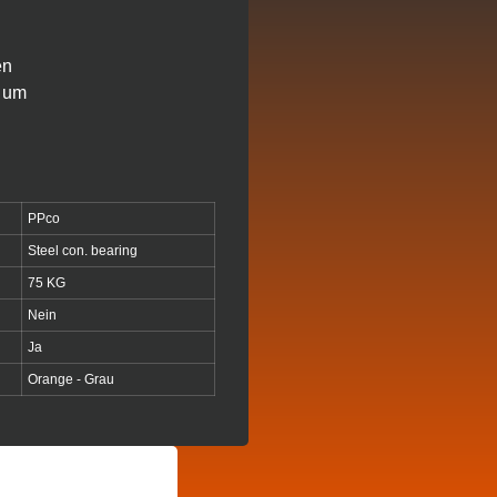
en
t um
PPco
Steel con. bearing
75 KG
Nein
Ja
Orange - Grau