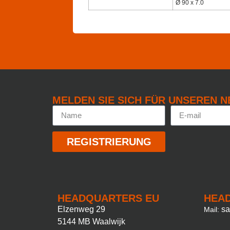
Ø 90 x 7.0
MELDEN SIE SICH FÜR UNSEREN 
REGISTRIERUNG
HEADQUARTERS EU
HEA
Elzenweg 29
s
Mail:
5144 MB Waalwijk