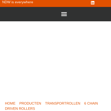
NDW is everywhere
CHAIN DRIVEN ROLLER TYPE 46
HOME
»
PRODUCTEN
»
TRANSPORTROLLEN
»
6 CHAIN
DRIVEN ROLLERS
»
CHAIN DRIVEN ROLLER TYPE 46