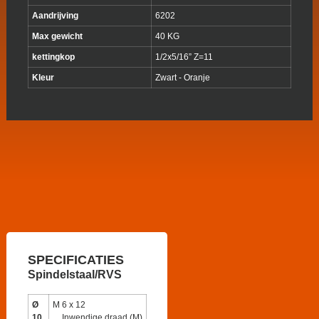
Aandrijving
6202
Max gewicht
40 KG
kettingkop
1/2x5/16” Z=11
Kleur
Zwart - Oranje
SPECIFICATIES
Spindelstaal/RVS
Ø
M 6 x 12
10
Inwendige draad (M)